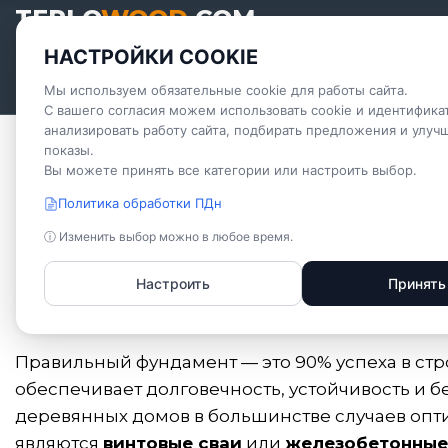
TEPLO
WOOD
.COM
тепло и уют под
НАСТРОЙКИ COOKIE
ключ
Мы используем обязательные cookie для работы сайта.
С вашего согласия можем использовать cookie и идентифика
анализировать работу сайта, подбирать предложения и улуч
показы.
Главная
Услуги
Фундамент для дома
Вы можете принять все категории или настроить выбор.
Политика обработки ПДн
ФУНДАМЕНТ ДЛ
ⓘ Изменить выбор можно в любое время.
Настроить
Принять
Фундамент для деревянного дома: надежная
Правильный фундамент — это 90% успеха в стр
обеспечивает долговечность, устойчивость и б
деревянных домов в большинстве случаев о
являются
винтовые сваи
или
железобетонные