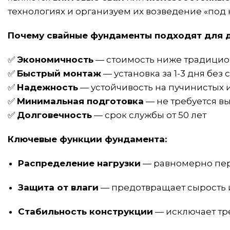
технологиях и организуем их возведение «под 
Почему свайные фундаменты подходят для д
✅
Экономичность
— стоимость ниже традицио
✅
Быстрый монтаж
— установка за 1-3 дня бе
✅
Надежность
— устойчивость на пучинистых и
✅
Минимальная подготовка
— не требуется в
✅
Долговечность
— срок службы от 50 лет
Ключевые функции фундамента:
Распределение нагрузки
— равномерно пере
Защита от влаги
— предотвращает сырость
Стабильность конструкции
— исключает т