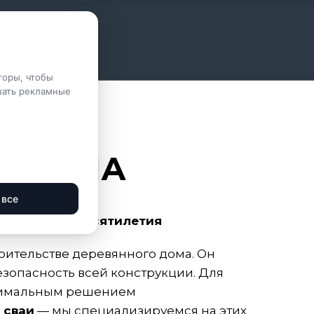
торы, чтобы
шать рекламные
Я ДОМА
 все
 основа на десятилетия
оительстве деревянного дома. Он
езопасность всей конструкции. Для
птимальным решением
 сваи
— мы специализируемся на этих