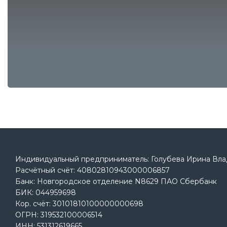
Индивидуальный предприниматель: Голубева Ирина Вл
Расчётный счёт: 40802810943000006857
Банк: Новгородское отделение N8629 ПАО Сбербанк
БИК: 044959698
Кор. cчёт: 30101810100000000698
ОГРН: 319532100006514
ИНН: 531312619665