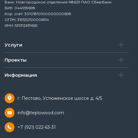
Банк: Новгородское отделение N8629 ПАО Сбербанк
БИК: 044959698
Кор. cчёт: 30101810100000000698
ОГРН: 319532100006514
ИНН: 531312619665
Услуги
Проекты
Информация
г. Пестово, Устюженское шоссе д. 4/5
info@teplowood.com
+7 (921) 022-63-31