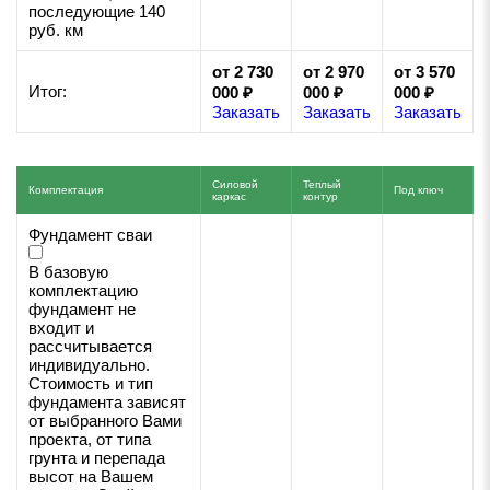
последующие 140
руб. км
от 2 730
от 2 970
от 3 570
Итог:
000 ₽
000 ₽
000 ₽
Заказать
Заказать
Заказать
Силовой
Теплый
Комплектация
Под ключ
каркас
контур
Фундамент сваи
В базовую
комплектацию
фундамент не
входит и
рассчитывается
индивидуально.
Стоимость и тип
фундамента зависят
от выбранного Вами
проекта, от типа
грунта и перепада
высот на Вашем