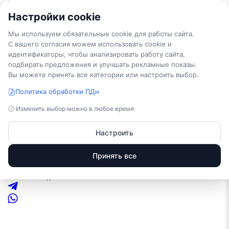
Настройки cookie
TEPLO
WOOD
.COM
тепло и уют под ключ
Мы используем обязательные cookie для работы сайта.
Проекты
Каркасные дома
С вашего согласия можем использовать cookie и
Дома из бруса
Каркасные бани
идентификаторы, чтобы анализировать работу сайта,
Бани из бруса
Услуги
подбирать предложения и улучшать рекламные показы.
Проектирование домов
Фундамент для дома
Вы можете принять все категории или настроить выбор.
Установка септиков
Монтаж инженерных систем
Наши работы
Политика обработки ПДн
Оформление
Контакты
О нас
ⓘ Изменить выбор можно в любое время.
+7 (921) 022-63-31
Телефоны:
Настроить
+7 (921) 022-63-31
Отдел продаж
Заказать звонок
E-mail
Принять все
info@teplowood.com
Адрес
г. Пестово, Устюженское шоссе д. 4/5
Режим работы
Пн – Пт.: с 9:00 до 18:00