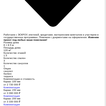
Работаем с ЭСКРОУ, ипотекой, кредитами, материнским капиталом и участвуем в
государственных программах. Поможем с документами на оформление.
Изменим
проект под любые ваши пожелания!
Размер дома
8 × 8.5 м
Площадь дома
120 м²
Количество этажей
1.5
Количество спален
3
Количество санузлов
1
Опции
санузел
балкон
терраса
Комплектации и стоимость
Каркас 100 мм
от 2 730 000 ₽
Комплектация
Каркас 150 мм
от 3 090 000 ₽
Комплектация
Каркас 200 мм
от 3 330 000 ₽
Комплектация