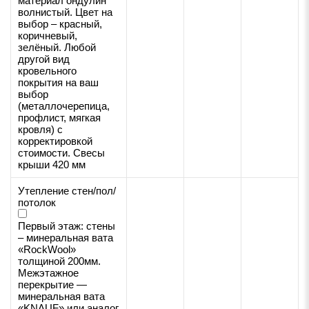
материал ондулин
волнистый. Цвет на
выбор – красный,
коричневый,
зелёный. Любой
другой вид
кровельного
покрытия на ваш
выбор
(металлочерепица,
профлист, мягкая
кровля) с
корректировкой
стоимости. Свесы
крыши 420 мм
Утепление стен/пол/
потолок
Первый этаж: стены
– минеральная вата
«RockWool»
толщиной 200мм.
Межэтажное
перекрытие —
минеральная вата
«KNAUF» или аналог