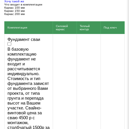
Хочу такой же
Что входит в комплектации
Каркас 100 мм
Каркас 150 мм
Каркас 200 мм
Силовой
Теплый
Комплектация
Под ключ
каркас
контур
Фундамент сваи
В базовую
комплектацию
фундамент не
входит и
рассчитывается
индивидуально.
Стоимость и тип
фундамента зависят
от выбранного Вами
проекта, от типа
грунта и перепада
высот на Вашем
участке. Свайно-
винтовой цена за
сваю 4500 р с
монтажом,
столбчатый 1500р за