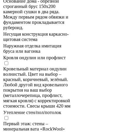
Основание дома - обрезной
строганный брус 150х200
камерной сушки в два ряда.
Между первым рядом обвязки и
фундаментом прокладывается
рубероид.
Несущая конструкция каркасно-
щитовая система
Наружная отделка имитация
бруса или вагонка
Кровля ондулин или профлист
Кровельный материал ондулин
волнистый. Цвет на выбор –
красный, коричневый, зелёный.
Любой другой вид кровельного
покрытия на ваш выбор
(металлочерепица, профлист,
мягкая кровля) с корректировкой
стоимости. Свесы крыши 420 мм
Утепление стен/пол/потолок
Первый этаж: стены –
минеральная вата «RockWool»