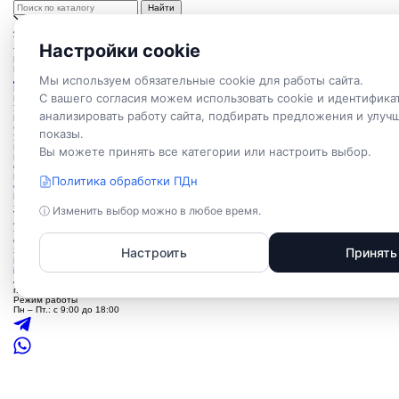
TEPLO
WOOD
.COM
Настройки cookie
тепло и уют под ключ
Проекты
Каркасные дома
Мы используем обязательные cookie для работы сайта.
Дома из бруса
Каркасные бани
С вашего согласия можем использовать cookie и идентифика
Бани из бруса
Услуги
анализировать работу сайта, подбирать предложения и улуч
Проектирование домов
Фундамент для дома
показы.
Установка септиков
Монтаж инженерных систем
Вы можете принять все категории или настроить выбор.
Наши работы
Оформление
Контакты
Политика обработки ПДн
О нас
Пишите, мы онлайн
+7 (921) 022-63-31
ⓘ Изменить выбор можно в любое время.
+7 (921) 022-63-31
Отдел продаж
Настроить
Принять
Заказать звонок
E-mail
info@teplowood.com
Адрес
г. Пестово, Устюженское шоссе д. 4/5
Режим работы
Пн – Пт.: с 9:00 до 18:00