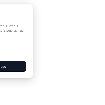
торы, чтобы
шать рекламные
 все