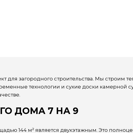
т для загородного строительства. Мы строим т
ременные технологии и сухие доски камерной су
честве.
О ДОМА 7 НА 9
лощадью 144 м² является двухэтажным. Это полно