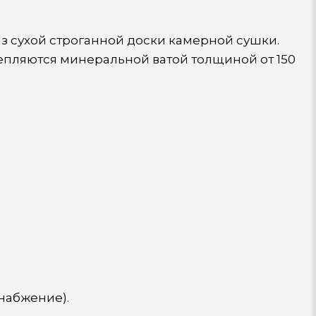
из сухой строганной доски камерной сушки.
епляются минеральной ватой толщиной от 150
набжение).