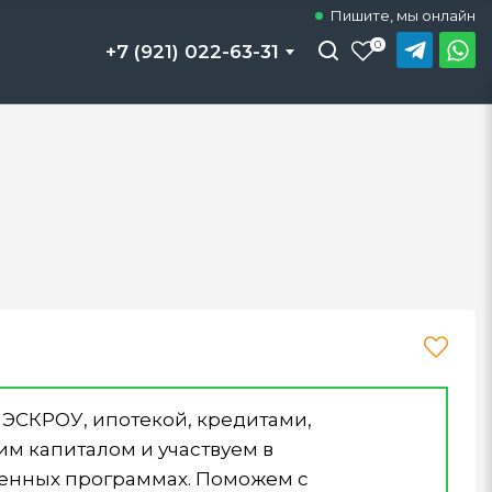
Пишите, мы онлайн
иловой каркас
иловой каркас
иловой каркас
Теплый контур
Теплый контур
Теплый контур
Под ключ
Под ключ
Под ключ
0
+7 (921) 022-63-31
 ЭСКРОУ, ипотекой, кредитами,
м капиталом и участвуем в
венных программах. Поможем с