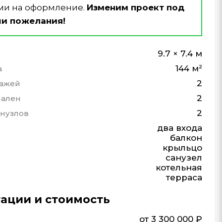
ми на оформление.
Изменим проект под
и пожелания!
9.7 × 7.4 м
144 м²
а
2
тажей
2
пален
2
анузлов
два входа
балкон
крыльцо
санузел
котельная
терраса
ации и стоимость
от 3 300 000 ₽