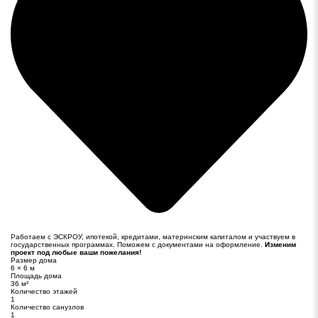
Работаем с ЭСКРОУ, ипотекой, кредитами, материнским капиталом и участвуем в
государственных программах. Поможем с документами на оформление.
Изменим
проект под любые ваши пожелания!
Размер дома
6 × 6 м
Площадь дома
36 м²
Количество этажей
1
Количество санузлов
1