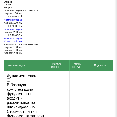
Опции
санузел
терраса
Комплектации и стоимость
Каркас 100 мм
от 1 170 000 ₽
Комплектация
Каркас 150 мм
от 1 170 000 ₽
Комплектация
Каркас 200 мм
от 1 240 000 ₽
Комплектация
Хочу такой же
Что входит в комплектации
Каркас 100 мм
Каркас 150 мм
Каркас 200 мм
Силовой
Теплый
Комплектация
Под ключ
каркас
контур
Фундамент сваи
В базовую
комплектацию
фундамент не
входит и
рассчитывается
индивидуально.
Стоимость и тип
фундамента зависят