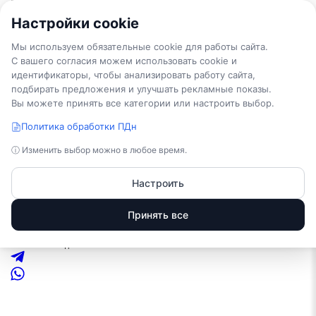
Настройки cookie
TEPLO
WOOD
.COM
тепло и уют под ключ
Мы используем обязательные cookie для работы сайта.
Проекты
Каркасные дома
С вашего согласия можем использовать cookie и
Дома из бруса
Каркасные бани
идентификаторы, чтобы анализировать работу сайта,
Бани из бруса
Услуги
подбирать предложения и улучшать рекламные показы.
Проектирование домов
Фундамент для дома
Вы можете принять все категории или настроить выбор.
Установка септиков
Монтаж инженерных систем
Наши работы
Политика обработки ПДн
Оформление
Контакты
О нас
ⓘ Изменить выбор можно в любое время.
+7 (921) 022-63-31
Телефоны:
Настроить
+7 (921) 022-63-31
Отдел продаж
Заказать звонок
E-mail
Принять все
info@teplowood.com
Адрес
г. Пестово, Устюженское шоссе д. 4/5
Режим работы
Пн – Пт.: с 9:00 до 18:00