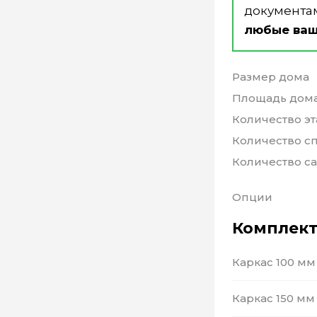
документа
любые ваш
Размер дома
Площадь дом
Количество э
Количество с
 выбор клиента
 выбор клиента
 выбор клиента
Количество с
Опции
а или на выбор клиента
а или на выбор клиента
а или на выбор клиента
Комплект
Каркас 100 мм
Дополнительные опции
Дополнительные опции
Дополнительные опции
Каркас 150 мм