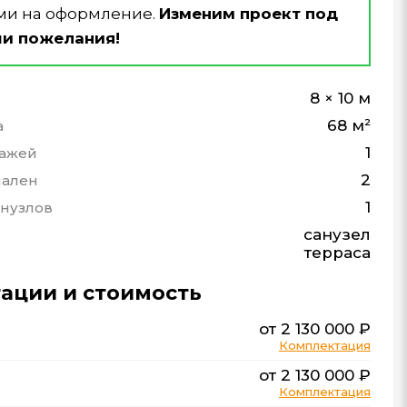
ми на оформление.
Изменим проект под
и пожелания!
8 × 10 м
68 м²
а
1
тажей
2
пален
1
анузлов
санузел
терраса
ации и стоимость
от 2 130 000 ₽
Комплектация
от 2 130 000 ₽
Комплектация