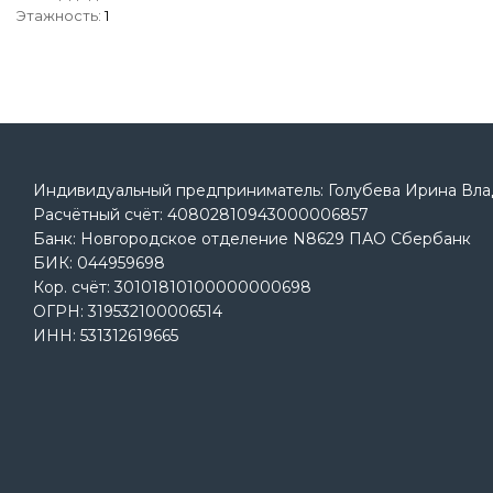
1
Индивидуальный предприниматель: Голубева Ирина Вл
Расчётный счёт: 40802810943000006857
Банк: Новгородское отделение N8629 ПАО Сбербанк
БИК: 044959698
Кор. cчёт: 30101810100000000698
ОГРН: 319532100006514
ИНН: 531312619665