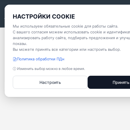
TEPLO
WOOD
.COM
Компле
Компле
Компле
НАСТРОЙКИ COOKIE
тепло и уют под ключ
Фундамент сваи
Фундамент сваи
Фундамент сваи
Мы используем обязательные cookie для работы сайта.
С вашего согласия можем использовать cookie и идентифика
анализировать работу сайта, подбирать предложения и улуч
Главная
Проекты
Каркасные дома
Проект «
показы.
Несущая конструкция каркасно-щитовая система
Несущая конструкция каркасно-щитовая система
Несущая конструкция каркасно-щитовая система
Вы можете принять все категории или настроить выбор.
КАРКАСНЫЙ ДОМ
Политика обработки ПДн
Наружная отделка имитация бруса или вагонка
Наружная отделка имитация бруса или вагонка
Наружная отделка имитация бруса или вагонка
ⓘ Изменить выбор можно в любое время.
Кровля ондулин или профлист
Кровля ондулин или профлист
Кровля ондулин или профлист
Настроить
Принять
Утепление стен/пол/потолок
Утепление стен/пол/потолок
Утепление стен/пол/потолок
Окна пластиковые стандартные
Окна пластиковые стандартные
Окна пластиковые стандартные