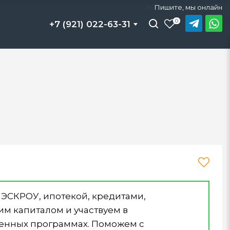
Пишите, мы онлайн
Силовой каркас
Силовой каркас
Силовой каркас
Теплый контур
Теплый контур
Теплый контур
Под ключ
Под ключ
Под ключ
0
+7 (921) 022-63-31
 ЭСКРОУ, ипотекой, кредитами,
м капиталом и участвуем в
венных программах. Поможем с