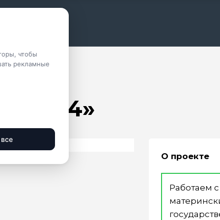
ктация
ктация
ктация
торы, чтобы
шать рекламные
К-64»
 «К-64»
 все
О проекте
Работаем с
матерински
государст