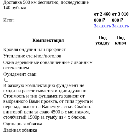
Доставка 500 км бесплатно, последующие
140 руб. км
от 2 460
от 3 010
Итог:
000 ₽
000 ₽
Заказать
Заказать
Под
Под
Комплектация
усадку
ключ
Кровля ондулин или профлист
Утепление стен/пол/потолок
Окна деревянные обналиченные с двойным
остеклением
Фундамент сваи
В базовую комплектацию фундамент не
входит и рассчитывается индивидуально.
Стоимость и тип фундамента зависят от
выбранного Вами проекта, от типа грунта и
перепада высот на Вашем участке. Свайно-
винтовой цена за сваю 4500 р с монтажом,
столбчатый 1500р за тумбу из 4 х блоков.
Одинарная обвязка
Двойная обвязка