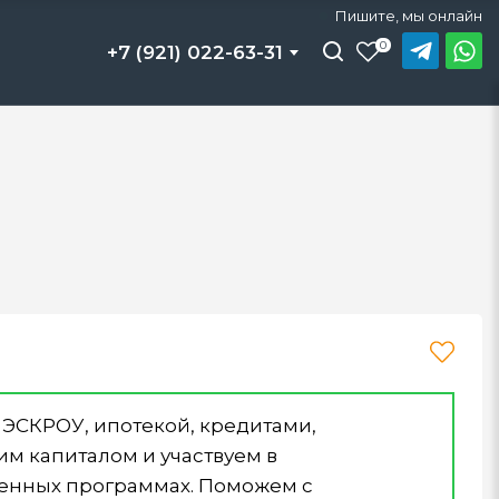
Пишите, мы онлайн
Под усадку
Под усадку
Под усадку
Под ключ
Под ключ
Под ключ
0
+7 (921) 022-63-31
 ЭСКРОУ, ипотекой, кредитами,
м капиталом и участвуем в
венных программах. Поможем с