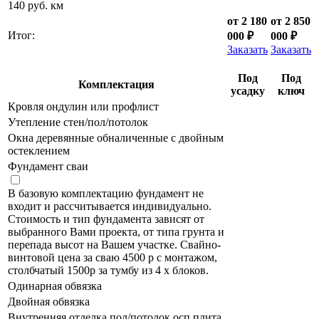
140 руб. км
от 2 180
от 2 850
Итог:
000 ₽
000 ₽
Заказать
Заказать
Под
Под
Комплектация
усадку
ключ
Кровля ондулин или профлист
Утепление стен/пол/потолок
Окна деревянные обналиченные с двойным
остеклением
Фундамент сваи
В базовую комплектацию фундамент не
входит и рассчитывается индивидуально.
Стоимость и тип фундамента зависят от
выбранного Вами проекта, от типа грунта и
перепада высот на Вашем участке. Свайно-
винтовой цена за сваю 4500 р с монтажом,
столбчатый 1500р за тумбу из 4 х блоков.
Одинарная обвязка
Двойная обвязка
Внутренняя отделка пол/потолок осп плита