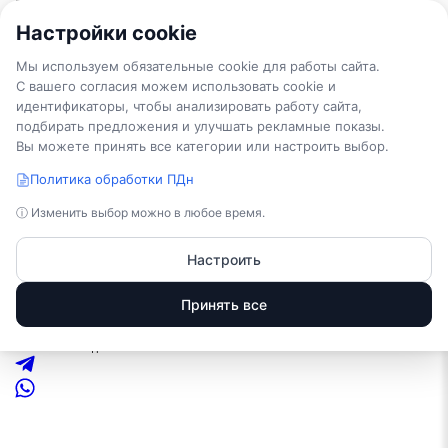
Настройки cookie
TEPLO
WOOD
.COM
тепло и уют под ключ
Мы используем обязательные cookie для работы сайта.
Проекты
Каркасные дома
С вашего согласия можем использовать cookie и
Дома из бруса
Каркасные бани
идентификаторы, чтобы анализировать работу сайта,
Бани из бруса
Услуги
подбирать предложения и улучшать рекламные показы.
Проектирование домов
Фундамент для дома
Вы можете принять все категории или настроить выбор.
Установка септиков
Монтаж инженерных систем
Наши работы
Политика обработки ПДн
Оформление
Контакты
О нас
ⓘ Изменить выбор можно в любое время.
+7 (921) 022-63-31
Телефоны:
Настроить
+7 (921) 022-63-31
Отдел продаж
Заказать звонок
E-mail
Принять все
info@teplowood.com
Адрес
г. Пестово, Устюженское шоссе д. 4/5
Режим работы
Пн – Пт.: с 9:00 до 18:00