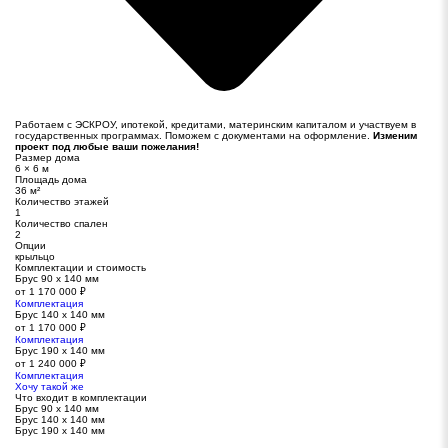
Работаем с ЭСКРОУ, ипотекой, кредитами, материнским капиталом и участвуем в
государственных программах. Поможем с документами на оформление.
Изменим
проект под любые ваши пожелания!
Размер дома
6 × 6 м
Площадь дома
36 м²
Количество этажей
1
Количество спален
2
Опции
крыльцо
Комплектации и стоимость
Брус 90 х 140 мм
от 1 170 000 ₽
Комплектация
Брус 140 х 140 мм
от 1 170 000 ₽
Комплектация
Брус 190 х 140 мм
от 1 240 000 ₽
Комплектация
Хочу такой же
Что входит в комплектации
Брус 90 х 140 мм
Брус 140 х 140 мм
Брус 190 х 140 мм