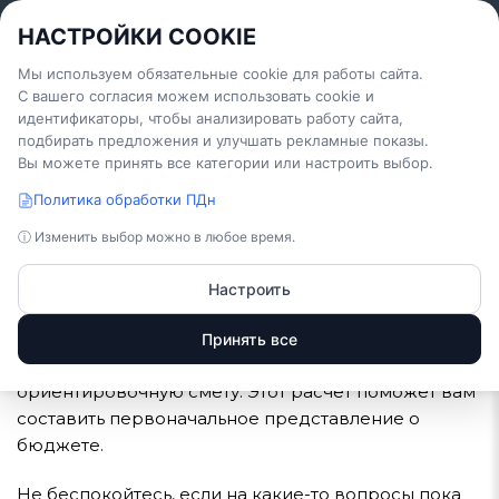
TEPLO
WOOD
.COM
0
НАСТРОЙКИ COOKIE
+7 (921) 022-63-31
тепло и уют под
ключ
Мы используем обязательные cookie для работы сайта.
С вашего согласия можем использовать cookie и
Главная
Оформление
Расчет стоимости дома
идентификаторы, чтобы анализировать работу сайта,
подбирать предложения и улучшать рекламные показы.
Вы можете принять все категории или настроить выбор.
РАСЧЕТ СТОИМОСТИ ДОМА
Политика обработки ПДн
ⓘ Изменить выбор можно в любое время.
Настроить
22.06.2024
Пройдите короткий опрос, чтобы мы поняли ваши
Принять все
пожелания и смогли подготовить
ориентировочную смету. Этот расчет поможет вам
составить первоначальное представление о
бюджете.
Не беспокойтесь, если на какие-то вопросы пока